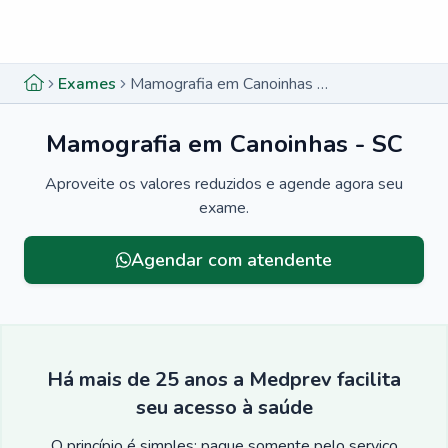
Menu lateral
Menu lateral
Exames
Mamografia em Canoinhas - SC
Mamografia em Canoinhas - SC
Aproveite os valores reduzidos e agende agora seu
exame.
Agendar com atendente
Há mais de 25 anos a Medprev facilita
seu acesso à saúde
O princípio é simples: pague somente pelo serviço