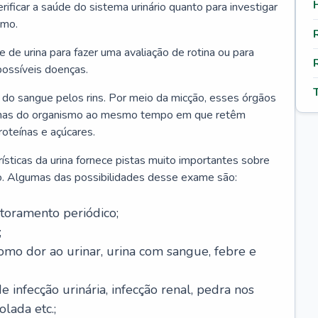
erificar a saúde do sistema urinário quanto para investigar
smo.
 de urina para fazer uma avaliação de rotina ou para
possíveis doenças.
em do sangue pelos rins. Por meio da micção, esses órgãos
oxinas do organismo ao mesmo tempo em que retêm
oteínas e açúcares.
ísticas da urina fornece pistas muito importantes sobre
do. Algumas das possibilidades desse exame são:
toramento periódico;
;
omo dor ao urinar, urina com sangue, febre e
e infecção urinária, infecção renal, pedra nos
olada etc.;