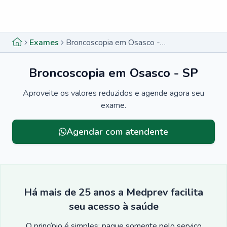
Menu lateral
Menu lateral
Exames
Broncoscopia em Osasco - SP
Broncoscopia em Osasco - SP
Aproveite os valores reduzidos e agende agora seu
exame.
Agendar com atendente
Há mais de 25 anos a Medprev facilita
seu acesso à saúde
O princípio é simples: pague somente pelo serviço