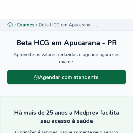
Menu lateral
Menu lateral
Exames
Beta HCG em Apucarana - PR
Beta HCG em Apucarana - PR
Aproveite os valores reduzidos e agende agora seu
exame.
Agendar com atendente
Há mais de 25 anos a Medprev facilita
seu acesso à saúde
O princípio é simples: pague somente pelo serviço