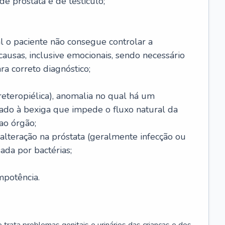
e próstata e de testículo;
l o paciente não consegue controlar a
causas, inclusive emocionais, sendo necessário
ra correto diagnóstico;
eteropiélica), anomalia no qual há um
tado à bexiga que impede o fluxo natural da
ao órgão;
 alteração na próstata (geralmente infecção ou
ada por bactérias;
mpotência.