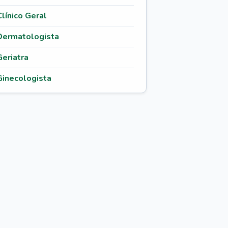
Clínico Geral
Dermatologista
Geriatra
Ginecologista