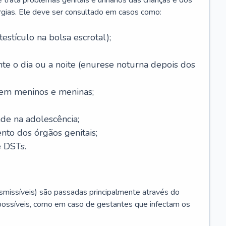
 trata problemas genitais e urinários das crianças e dos
rurgias. Ele deve ser consultado em casos como:
testículo na bolsa escrotal);
nte o dia ou a noite (enurese noturna depois dos
 em meninos e meninas;
de na adolescência;
nto dos órgãos genitais;
 DSTs.
issíveis) são passadas principalmente através do
possíveis, como em caso de gestantes que infectam os