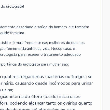
 do urologista!
uentemente associado à saúde do homem, ele também
saúde feminina.
cistite, é mais frequente nas mulheres do que nos
o feminina durante sua vida. Nesse caso, é
 urologista para receber o tratamento adequado.
portância do urologista para mulher são:
, no qual microrganismos (bactérias ou fungos) se
urinário, causando desde incômodos para urinar
 urina;
ião interna do útero (tecido) inicia o seu
ora, podendo alcançar tanto os ovários quanto
usa desde dores até alterações no ciclo