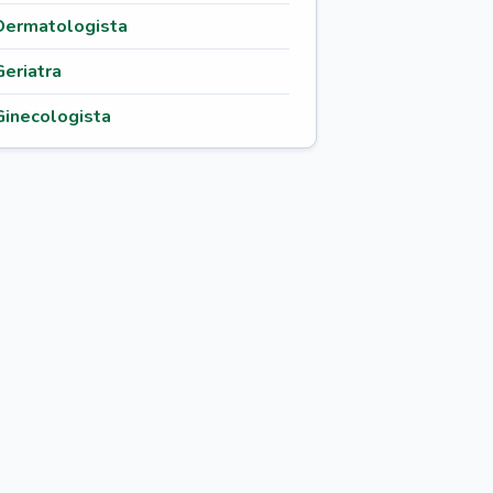
Dermatologista
Geriatra
Ginecologista