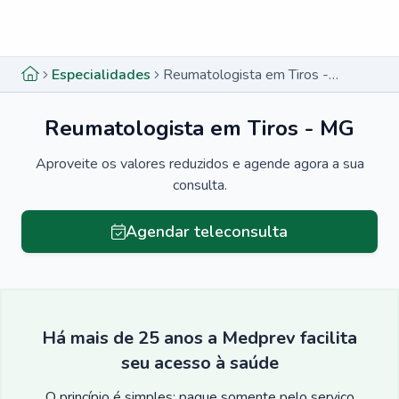
Menu lateral
Menu lateral
Especialidades
Reumatologista em Tiros - MG
Reumatologista em Tiros - MG
Aproveite os valores reduzidos e agende agora a sua
consulta.
Agendar teleconsulta
Há mais de 25 anos a Medprev facilita
seu acesso à saúde
O princípio é simples: pague somente pelo serviço