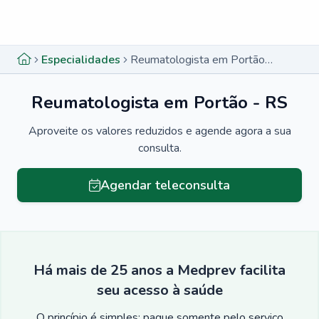
Menu lateral
Menu lateral
Especialidades
Reumatologista em Portão - RS
Reumatologista em Portão - RS
Aproveite os valores reduzidos e agende agora a sua
consulta.
Agendar teleconsulta
Há mais de 25 anos a Medprev facilita
seu acesso à saúde
O princípio é simples: pague somente pelo serviço