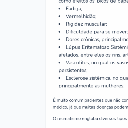
como efeitos os ‘bicos de pap
Fadiga;
Vermelhidão;
Rigidez muscular;
Dificuldade para se mover;
Dores crônicas, principalme
Lúpus Eritematoso Sistêmi
afetados, entre eles os rins, a
Vasculites, no qual os va
persistentes;
Esclerose sistêmica, no qu
principalmente as mulheres.
É muito comum pacientes que não con
médico, já que muitas doenças podem
O reumatismo engloba diversos tipos 