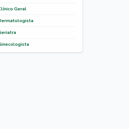
Clínico Geral
Dermatologista
Geriatra
Ginecologista