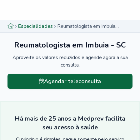
Menu lateral
Menu lateral
Especialidades
Reumatologista em Imbuia - SC
Reumatologista em Imbuia - SC
Aproveite os valores reduzidos e agende agora a sua
consulta.
Agendar teleconsulta
Há mais de 25 anos a Medprev facilita
seu acesso à saúde
O princípio é simples: pague somente pelo serviço