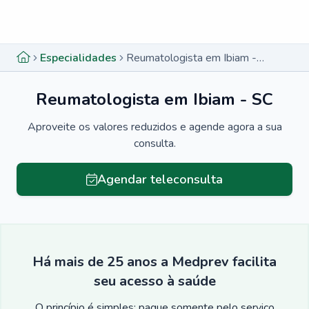
Menu lateral
Menu lateral
Especialidades
Reumatologista em Ibiam - SC
Reumatologista em Ibiam - SC
Aproveite os valores reduzidos e agende agora a sua
consulta.
Agendar teleconsulta
Há mais de 25 anos a Medprev facilita
seu acesso à saúde
O princípio é simples: pague somente pelo serviço