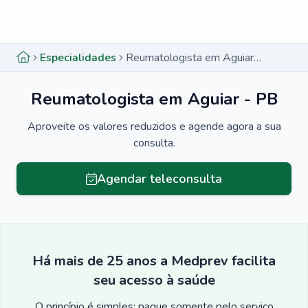
Menu lateral
Menu lateral
Especialidades
Reumatologista em Aguiar - PB
Reumatologista em Aguiar - PB
Aproveite os valores reduzidos e agende agora a sua
consulta.
Agendar teleconsulta
Há mais de 25 anos a Medprev facilita
seu acesso à saúde
O princípio é simples: pague somente pelo serviço