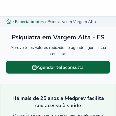
Menu lateral
Menu lateral
Especialidades
Psiquiatra em Vargem Alta - ES
Psiquiatra em Vargem Alta - ES
Aproveite os valores reduzidos e agende agora a sua
consulta.
Agendar teleconsulta
Há mais de 25 anos a Medprev facilita
seu acesso à saúde
O princípio é simples: pague somente pelo serviço