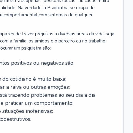
iquiatra trata apenas “pessoas loucas” ou casos muito
alidade. Na verdade, a Psiquiatria se ocupa de
 ou comportamental com sintomas de qualquer
azes de trazer prejuízos a diversas áreas da vida, seja
m a família, os amigos e o parceiro ou no trabalho.
curar um psiquiatra são:
tos positivos ou negativos são
 do cotidiano é muito baixa;
ar a raiva ou outras emoções;
tá trazendo problemas ao seu dia a dia;
de praticar um comportamento;
situações inofensivas;
odestrutivos.