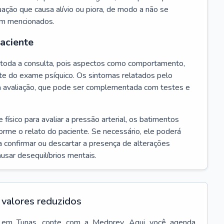
ação que causa alívio ou piora, de modo a não se
em mencionados.
paciente
te toda a consulta, pois aspectos como comportamento,
rte do exame psíquico. Os sintomas relatados pelo
a avaliação, que pode ser complementada com testes e
ísico para avaliar a pressão arterial, os batimentos
forme o relato do paciente. Se necessário, ele poderá
 confirmar ou descartar a presença de alterações
usar desequilíbrios mentais.
valores reduzidos
em
Tunas
, conte com a Medprev. Aqui você agenda