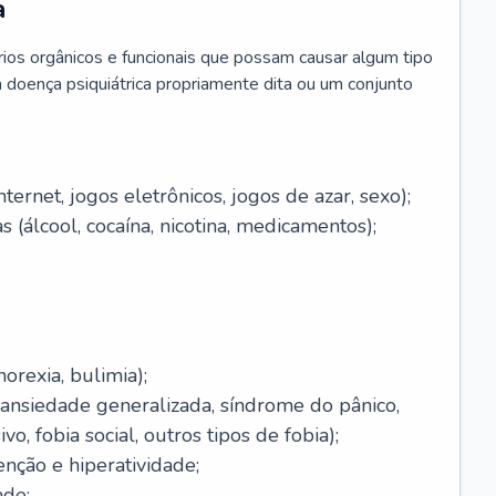
a
brios orgânicos e funcionais que possam causar algum tipo
 doença psiquiátrica propriamente dita ou um conjunto
ernet, jogos eletrônicos, jogos de azar, sexo);
 (álcool, cocaína, nicotina, medicamentos);
orexia, bulimia);
(ansiedade generalizada, síndrome do pânico,
o, fobia social, outros tipos de fobia);
enção e hiperatividade;
ade;