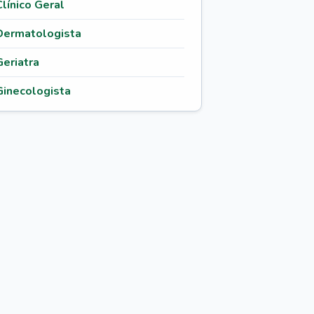
Clínico Geral
Dermatologista
Geriatra
Ginecologista