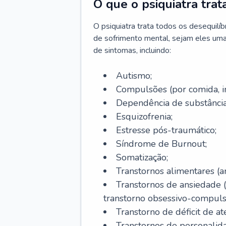
O que o psiquiatra trat
O psiquiatra trata todos os desequilí
de sofrimento mental, sejam eles uma
de sintomas, incluindo:
Autismo;
Compulsões (por comida, int
Dependência de substâncias
Esquizofrenia;
Estresse pós-traumático;
Síndrome de Burnout;
Somatização;
Transtornos alimentares (an
Transtornos de ansiedade 
transtorno obsessivo-compulsiv
Transtorno de déficit de at
Transtornos de personalid