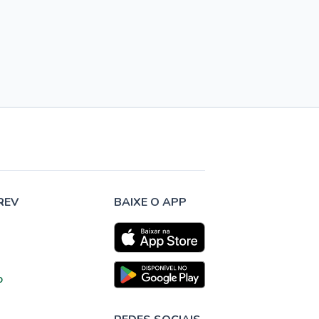
REV
BAIXE O APP
o