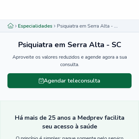
Menu lateral
Menu lateral
Especialidades
Psiquiatra em Serra Alta - SC
Psiquiatra em Serra Alta - SC
Aproveite os valores reduzidos e agende agora a sua
consulta.
Agendar teleconsulta
Há mais de 25 anos a Medprev facilita
seu acesso à saúde
O princípio é simples: pague somente pelo serviço