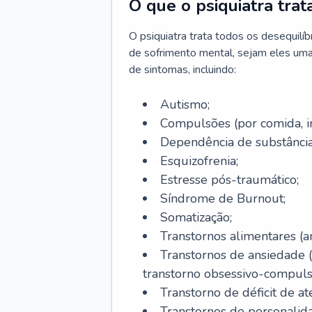
O que o psiquiatra trat
O psiquiatra trata todos os desequilí
de sofrimento mental, sejam eles uma
de sintomas, incluindo:
Autismo;
Compulsões (por comida, int
Dependência de substâncias
Esquizofrenia;
Estresse pós-traumático;
Síndrome de Burnout;
Somatização;
Transtornos alimentares (an
Transtornos de ansiedade 
transtorno obsessivo-compulsiv
Transtorno de déficit de at
Transtornos de personalid