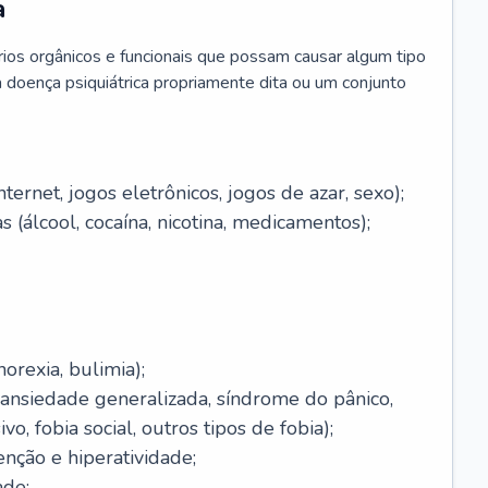
a
brios orgânicos e funcionais que possam causar algum tipo
 doença psiquiátrica propriamente dita ou um conjunto
ernet, jogos eletrônicos, jogos de azar, sexo);
 (álcool, cocaína, nicotina, medicamentos);
orexia, bulimia);
(ansiedade generalizada, síndrome do pânico,
o, fobia social, outros tipos de fobia);
enção e hiperatividade;
ade;