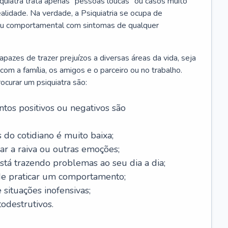
iquiatra trata apenas “pessoas loucas” ou casos muito
alidade. Na verdade, a Psiquiatria se ocupa de
 ou comportamental com sintomas de qualquer
azes de trazer prejuízos a diversas áreas da vida, seja
m a família, os amigos e o parceiro ou no trabalho.
curar um psiquiatra são:
tos positivos ou negativos são
 do cotidiano é muito baixa;
ar a raiva ou outras emoções;
tá trazendo problemas ao seu dia a dia;
de praticar um comportamento;
situações inofensivas;
odestrutivos.