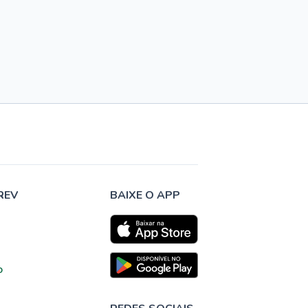
REV
BAIXE O APP
o