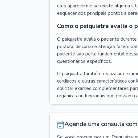
eles aparecem e se existe alguma situ
esquecer dos principais pontos a ser
Como o psiquiatra avalia o 
O psiquiatra avalia o paciente duran
postura, discurso e atenção fazem pa
paciente são parte fundamental dess
questionários específicos.
O psiquiatra também realiza um exame f
cardíacos e outras características con
solicitar exames complementares para
orgânicas ou funcionais que possam ca
Agende uma consulta com 
Se você procura por um
Psiquiatra
e