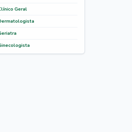
Clínico Geral
Dermatologista
Geriatra
Ginecologista