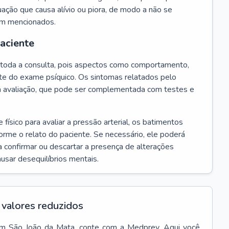
ação que causa alívio ou piora, de modo a não se
em mencionados.
paciente
te toda a consulta, pois aspectos como comportamento,
rte do exame psíquico. Os sintomas relatados pelo
a avaliação, que pode ser complementada com testes e
ísico para avaliar a pressão arterial, os batimentos
forme o relato do paciente. Se necessário, ele poderá
 confirmar ou descartar a presença de alterações
usar desequilíbrios mentais.
valores reduzidos
m
São João da Mata
, conte com a Medprev. Aqui você