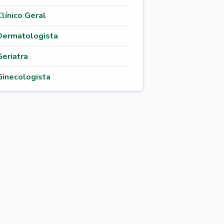
Clínico Geral
Dermatologista
Geriatra
Ginecologista