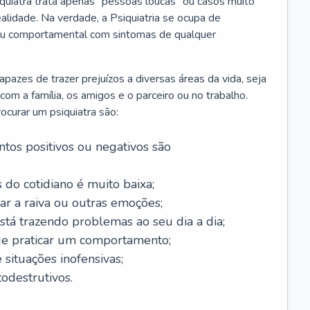
iquiatra trata apenas “pessoas loucas” ou casos muito
alidade. Na verdade, a Psiquiatria se ocupa de
 ou comportamental com sintomas de qualquer
azes de trazer prejuízos a diversas áreas da vida, seja
m a família, os amigos e o parceiro ou no trabalho.
curar um psiquiatra são:
tos positivos ou negativos são
 do cotidiano é muito baixa;
ar a raiva ou outras emoções;
tá trazendo problemas ao seu dia a dia;
de praticar um comportamento;
situações inofensivas;
odestrutivos.