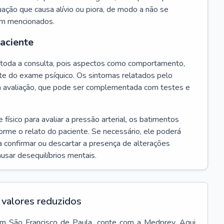
ação que causa alívio ou piora, de modo a não se
em mencionados.
paciente
te toda a consulta, pois aspectos como comportamento,
rte do exame psíquico. Os sintomas relatados pelo
a avaliação, que pode ser complementada com testes e
ísico para avaliar a pressão arterial, os batimentos
forme o relato do paciente. Se necessário, ele poderá
 confirmar ou descartar a presença de alterações
usar desequilíbrios mentais.
valores reduzidos
em
São Francisco de Paula
, conte com a Medprev. Aqui