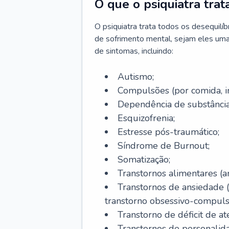
O que o psiquiatra trat
O psiquiatra trata todos os desequilí
de sofrimento mental, sejam eles uma
de sintomas, incluindo:
Autismo;
Compulsões (por comida, int
Dependência de substâncias
Esquizofrenia;
Estresse pós-traumático;
Síndrome de Burnout;
Somatização;
Transtornos alimentares (an
Transtornos de ansiedade 
transtorno obsessivo-compulsiv
Transtorno de déficit de at
Transtornos de personalid