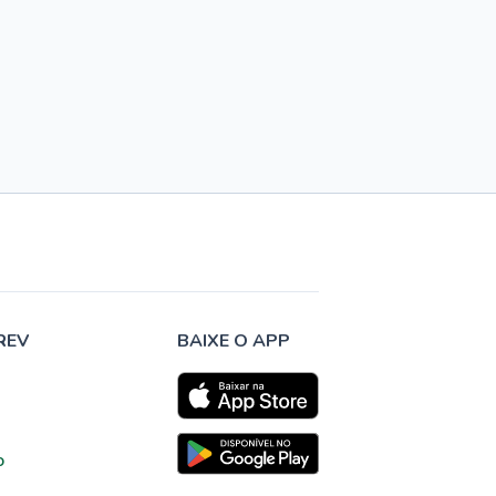
REV
BAIXE O APP
o