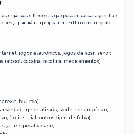
a
brios orgânicos e funcionais que possam causar algum tipo
 doença psiquiátrica propriamente dita ou um conjunto
ernet, jogos eletrônicos, jogos de azar, sexo);
 (álcool, cocaína, nicotina, medicamentos);
orexia, bulimia);
(ansiedade generalizada, síndrome do pânico,
o, fobia social, outros tipos de fobia);
enção e hiperatividade;
ade;