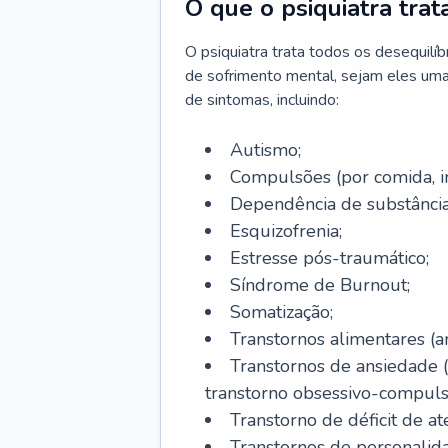
O que o psiquiatra trat
O psiquiatra trata todos os desequilí
de sofrimento mental, sejam eles uma
de sintomas, incluindo:
Autismo;
Compulsões (por comida, int
Dependência de substâncias
Esquizofrenia;
Estresse pós-traumático;
Síndrome de Burnout;
Somatização;
Transtornos alimentares (an
Transtornos de ansiedade 
transtorno obsessivo-compulsiv
Transtorno de déficit de at
Transtornos de personalid