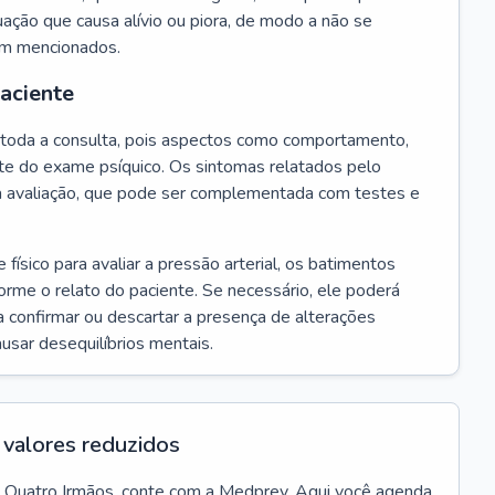
ação que causa alívio ou piora, de modo a não se
em mencionados.
paciente
te toda a consulta, pois aspectos como comportamento,
rte do exame psíquico. Os sintomas relatados pelo
a avaliação, que pode ser complementada com testes e
ísico para avaliar a pressão arterial, os batimentos
forme o relato do paciente. Se necessário, ele poderá
 confirmar ou descartar a presença de alterações
usar desequilíbrios mentais.
valores reduzidos
Quatro Irmãos
, conte com a Medprev. Aqui você agenda