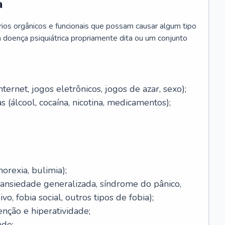
a
brios orgânicos e funcionais que possam causar algum tipo
 doença psiquiátrica propriamente dita ou um conjunto
ernet, jogos eletrônicos, jogos de azar, sexo);
 (álcool, cocaína, nicotina, medicamentos);
orexia, bulimia);
(ansiedade generalizada, síndrome do pânico,
o, fobia social, outros tipos de fobia);
enção e hiperatividade;
ade;