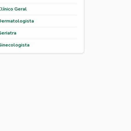
Clínico Geral
Dermatologista
Geriatra
Ginecologista