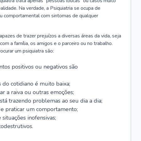
iquiatra trata apenas “pessoas loucas” ou casos muito
alidade. Na verdade, a Psiquiatria se ocupa de
 ou comportamental com sintomas de qualquer
azes de trazer prejuízos a diversas áreas da vida, seja
m a família, os amigos e o parceiro ou no trabalho.
curar um psiquiatra são:
tos positivos ou negativos são
 do cotidiano é muito baixa;
ar a raiva ou outras emoções;
tá trazendo problemas ao seu dia a dia;
de praticar um comportamento;
situações inofensivas;
odestrutivos.