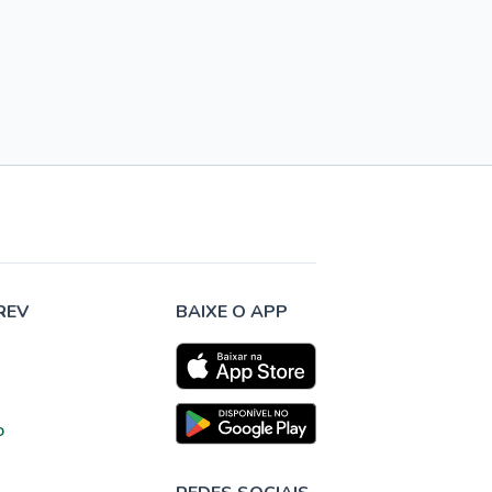
REV
BAIXE O APP
o