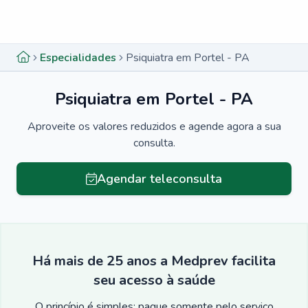
Menu lateral
Menu lateral
Especialidades
Psiquiatra em Portel - PA
Psiquiatra em Portel - PA
Aproveite os valores reduzidos e agende agora a sua
consulta.
Agendar teleconsulta
Há mais de 25 anos a Medprev facilita
seu acesso à saúde
O princípio é simples: pague somente pelo serviço