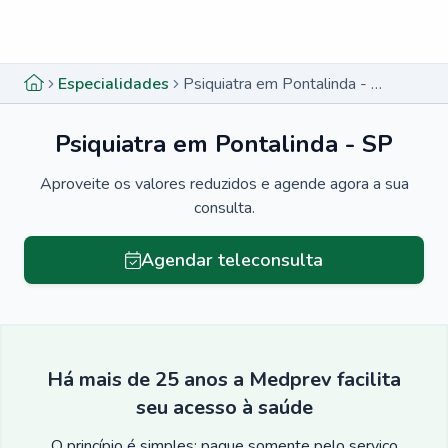
Menu lateral
Menu lateral
Especialidades
Psiquiatra em Pontalinda - SP
Psiquiatra em Pontalinda - SP
Aproveite os valores reduzidos e agende agora a sua
consulta.
Agendar teleconsulta
Há mais de 25 anos a Medprev facilita
seu acesso à saúde
O princípio é simples: pague somente pelo serviço