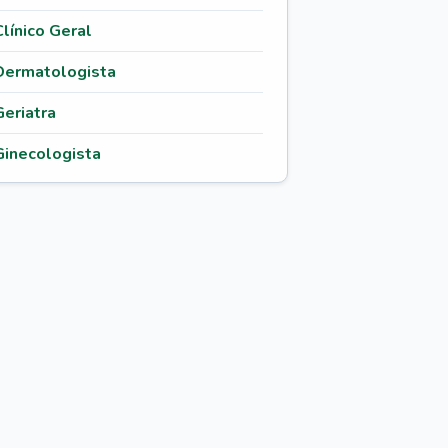
Clínico Geral
Dermatologista
Geriatra
Ginecologista