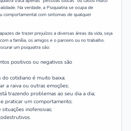
iquiatra trata apenas “pessoas loucas” ou casos muito
alidade. Na verdade, a Psiquiatria se ocupa de
 ou comportamental com sintomas de qualquer
azes de trazer prejuízos a diversas áreas da vida, seja
m a família, os amigos e o parceiro ou no trabalho.
curar um psiquiatra são:
tos positivos ou negativos são
 do cotidiano é muito baixa;
ar a raiva ou outras emoções;
tá trazendo problemas ao seu dia a dia;
de praticar um comportamento;
situações inofensivas;
odestrutivos.