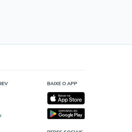
REV
BAIXE O APP
o