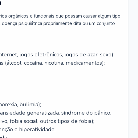
a
brios orgânicos e funcionais que possam causar algum tipo
 doença psiquiátrica propriamente dita ou um conjunto
ernet, jogos eletrônicos, jogos de azar, sexo);
 (álcool, cocaína, nicotina, medicamentos);
orexia, bulimia);
(ansiedade generalizada, síndrome do pânico,
o, fobia social, outros tipos de fobia);
enção e hiperatividade;
ade;