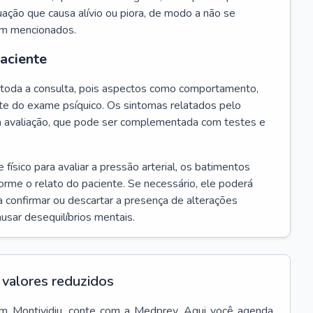
ação que causa alívio ou piora, de modo a não se
em mencionados.
paciente
te toda a consulta, pois aspectos como comportamento,
rte do exame psíquico. Os sintomas relatados pelo
a avaliação, que pode ser complementada com testes e
ísico para avaliar a pressão arterial, os batimentos
forme o relato do paciente. Se necessário, ele poderá
 confirmar ou descartar a presença de alterações
usar desequilíbrios mentais.
valores reduzidos
em
Montividiu
, conte com a Medprev. Aqui você agenda