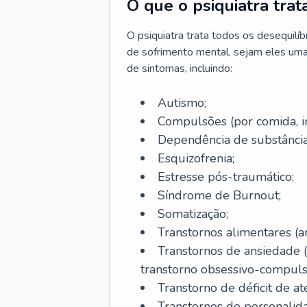
O que o psiquiatra trat
O psiquiatra trata todos os desequilí
de sofrimento mental, sejam eles uma
de sintomas, incluindo:
Autismo;
Compulsões (por comida, int
Dependência de substâncias
Esquizofrenia;
Estresse pós-traumático;
Síndrome de Burnout;
Somatização;
Transtornos alimentares (an
Transtornos de ansiedade 
transtorno obsessivo-compulsiv
Transtorno de déficit de at
Transtornos de personalid