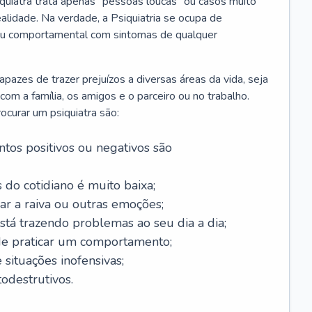
iquiatra trata apenas “pessoas loucas” ou casos muito
alidade. Na verdade, a Psiquiatria se ocupa de
 ou comportamental com sintomas de qualquer
azes de trazer prejuízos a diversas áreas da vida, seja
m a família, os amigos e o parceiro ou no trabalho.
curar um psiquiatra são:
tos positivos ou negativos são
 do cotidiano é muito baixa;
ar a raiva ou outras emoções;
tá trazendo problemas ao seu dia a dia;
de praticar um comportamento;
situações inofensivas;
odestrutivos.