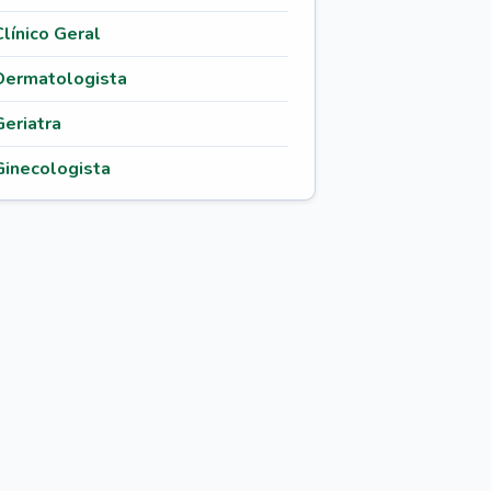
Clínico Geral
Dermatologista
Geriatra
Ginecologista