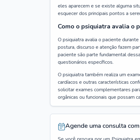
eles aparecem e se existe alguma situ
esquecer dos principais pontos a ser
Como o psiquiatra avalia o 
O psiquiatra avalia o paciente duran
postura, discurso e atenção fazem pa
paciente são parte fundamental dess
questionários específicos.
O psiquiatra também realiza um exame f
cardíacos e outras características con
solicitar exames complementares para
orgânicas ou funcionais que possam ca
Agende uma consulta com 
Se você procura por um
Psiquiatra
e