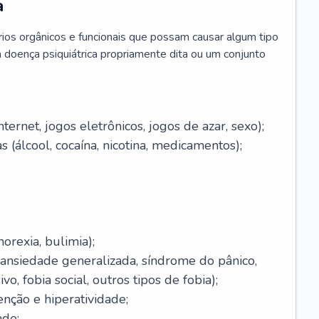
a
brios orgânicos e funcionais que possam causar algum tipo
 doença psiquiátrica propriamente dita ou um conjunto
ernet, jogos eletrônicos, jogos de azar, sexo);
 (álcool, cocaína, nicotina, medicamentos);
orexia, bulimia);
(ansiedade generalizada, síndrome do pânico,
o, fobia social, outros tipos de fobia);
enção e hiperatividade;
ade;