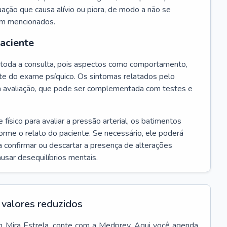
ação que causa alívio ou piora, de modo a não se
em mencionados.
paciente
te toda a consulta, pois aspectos como comportamento,
rte do exame psíquico. Os sintomas relatados pelo
a avaliação, que pode ser complementada com testes e
ísico para avaliar a pressão arterial, os batimentos
forme o relato do paciente. Se necessário, ele poderá
 confirmar ou descartar a presença de alterações
usar desequilíbrios mentais.
valores reduzidos
m
Mira Estrela
, conte com a Medprev. Aqui você agenda