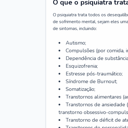
O que o psiquiatra trat
O psiquiatra trata todos os desequilí
de sofrimento mental, sejam eles uma
de sintomas, incluindo:
Autismo;
Compulsões (por comida, int
Dependência de substâncias
Esquizofrenia;
Estresse pós-traumático;
Síndrome de Burnout;
Somatização;
Transtornos alimentares (an
Transtornos de ansiedade 
transtorno obsessivo-compulsiv
Transtorno de déficit de at
Transtornos de personalid