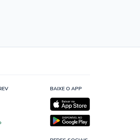
REV
BAIXE O APP
o