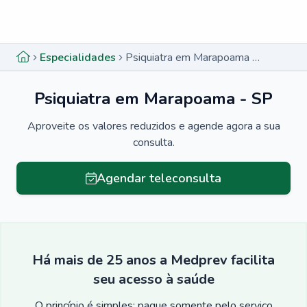
Menu lateral
Menu lateral
Especialidades
Psiquiatra em Marapoama - SP
Psiquiatra em Marapoama - SP
Aproveite os valores reduzidos e agende agora a sua
consulta.
Agendar teleconsulta
Há mais de 25 anos a Medprev facilita
seu acesso à saúde
O princípio é simples: pague somente pelo serviço