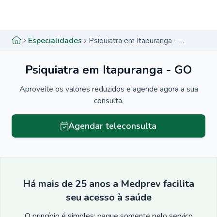
Menu lateral
Menu lateral
Especialidades
Psiquiatra em Itapuranga - GO
Psiquiatra em Itapuranga - GO
Aproveite os valores reduzidos e agende agora a sua
consulta.
Agendar teleconsulta
Há mais de 25 anos a Medprev facilita
seu acesso à saúde
O princípio é simples: pague somente pelo serviço