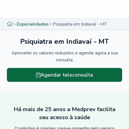
Menu lateral
Menu lateral
Especialidades
Psiquiatra em Indiavaí - MT
Psiquiatra em Indiavaí - MT
Aproveite os valores reduzidos e agende agora a sua
consulta.
Agendar teleconsulta
Há mais de 25 anos a Medprev facilita
seu acesso à saúde
O princípio é simples: pague somente pelo serviço