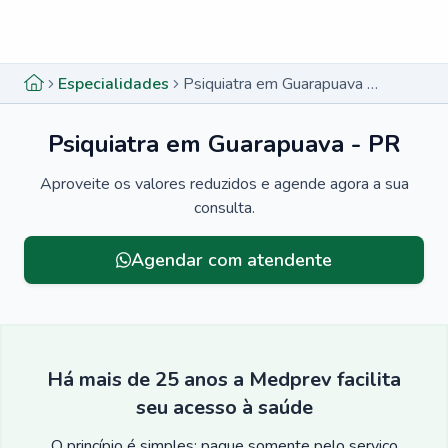
Menu lateral
Menu lateral
Especialidades
Psiquiatra em Guarapuava - PR
Psiquiatra em Guarapuava - PR
Aproveite os valores reduzidos e agende agora a sua
consulta.
Menu lateral
Agendar com atendente
Há mais de 25 anos a Medprev facilita
seu acesso à saúde
O princípio é simples: pague somente pelo serviço