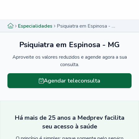
Menu lateral
Menu lateral
Especialidades
Psiquiatra em Espinosa - MG
Psiquiatra em Espinosa - MG
Aproveite os valores reduzidos e agende agora a sua
consulta.
Agendar teleconsulta
Há mais de 25 anos a Medprev facilita
seu acesso à saúde
O princípio é simples: pague somente pelo serviço