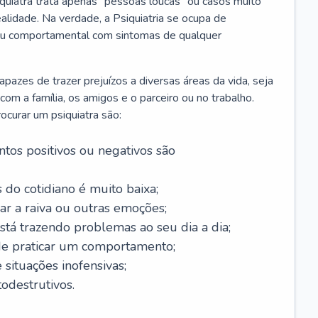
iquiatra trata apenas “pessoas loucas” ou casos muito
alidade. Na verdade, a Psiquiatria se ocupa de
 ou comportamental com sintomas de qualquer
azes de trazer prejuízos a diversas áreas da vida, seja
m a família, os amigos e o parceiro ou no trabalho.
curar um psiquiatra são:
tos positivos ou negativos são
 do cotidiano é muito baixa;
ar a raiva ou outras emoções;
tá trazendo problemas ao seu dia a dia;
de praticar um comportamento;
situações inofensivas;
odestrutivos.