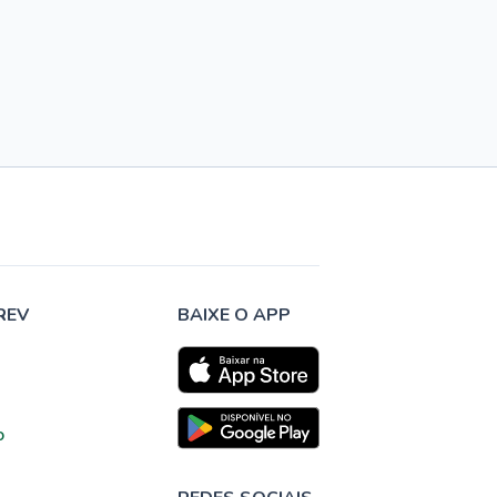
REV
BAIXE O APP
o