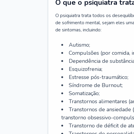
O que o psiquiatra trat
O psiquiatra trata todos os desequilí
de sofrimento mental, sejam eles uma
de sintomas, incluindo:
Autismo;
Compulsões (por comida, int
Dependência de substâncias
Esquizofrenia;
Estresse pós-traumático;
Síndrome de Burnout;
Somatização;
Transtornos alimentares (an
Transtornos de ansiedade 
transtorno obsessivo-compulsiv
Transtorno de déficit de at
Transtornos de personalid