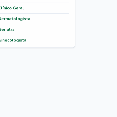
Clínico Geral
Dermatologista
Geriatra
Ginecologista