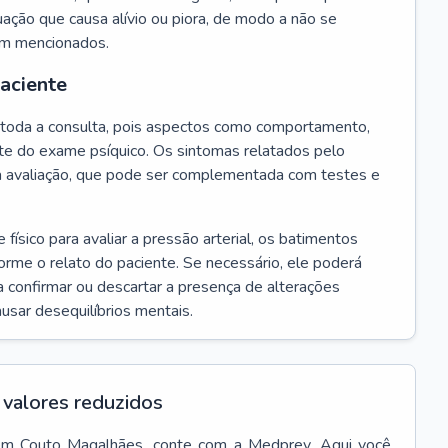
ação que causa alívio ou piora, de modo a não se
em mencionados.
paciente
te toda a consulta, pois aspectos como comportamento,
rte do exame psíquico. Os sintomas relatados pelo
a avaliação, que pode ser complementada com testes e
ísico para avaliar a pressão arterial, os batimentos
forme o relato do paciente. Se necessário, ele poderá
 confirmar ou descartar a presença de alterações
usar desequilíbrios mentais.
valores reduzidos
em
Couto Magalhães
, conte com a Medprev. Aqui você