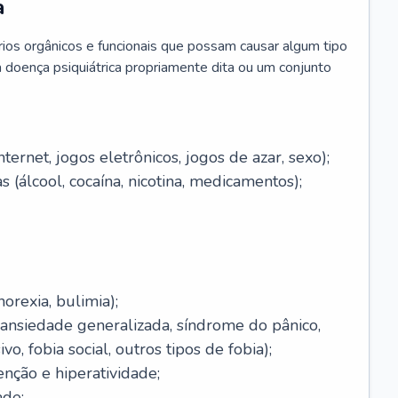
a
brios orgânicos e funcionais que possam causar algum tipo
 doença psiquiátrica propriamente dita ou um conjunto
ernet, jogos eletrônicos, jogos de azar, sexo);
 (álcool, cocaína, nicotina, medicamentos);
orexia, bulimia);
(ansiedade generalizada, síndrome do pânico,
o, fobia social, outros tipos de fobia);
enção e hiperatividade;
ade;