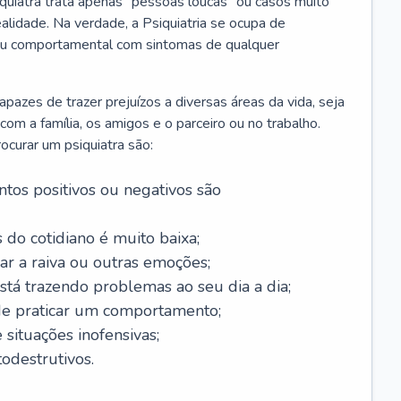
iquiatra trata apenas “pessoas loucas” ou casos muito
alidade. Na verdade, a Psiquiatria se ocupa de
 ou comportamental com sintomas de qualquer
azes de trazer prejuízos a diversas áreas da vida, seja
m a família, os amigos e o parceiro ou no trabalho.
curar um psiquiatra são:
tos positivos ou negativos são
 do cotidiano é muito baixa;
ar a raiva ou outras emoções;
tá trazendo problemas ao seu dia a dia;
de praticar um comportamento;
situações inofensivas;
odestrutivos.