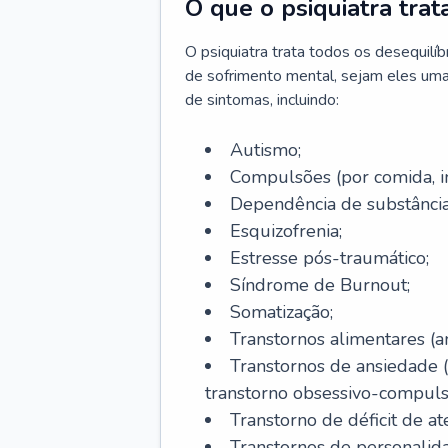
O que o psiquiatra trat
O psiquiatra trata todos os desequilí
de sofrimento mental, sejam eles uma
de sintomas, incluindo:
Autismo;
Compulsões (por comida, int
Dependência de substâncias
Esquizofrenia;
Estresse pós-traumático;
Síndrome de Burnout;
Somatização;
Transtornos alimentares (an
Transtornos de ansiedade 
transtorno obsessivo-compulsiv
Transtorno de déficit de at
Transtornos de personalid