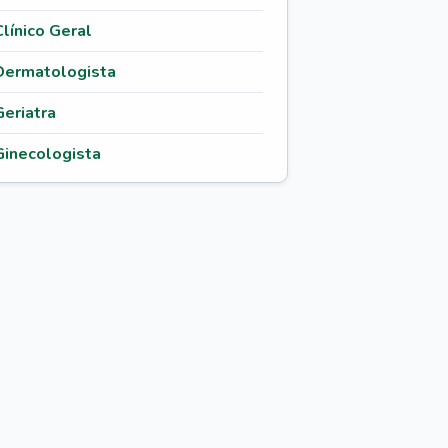
Clínico Geral
Dermatologista
Geriatra
Ginecologista