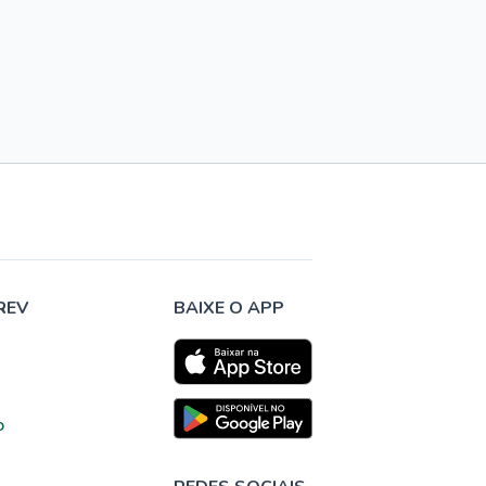
REV
BAIXE O APP
o