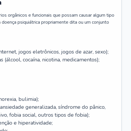
a
brios orgânicos e funcionais que possam causar algum tipo
 doença psiquiátrica propriamente dita ou um conjunto
ernet, jogos eletrônicos, jogos de azar, sexo);
 (álcool, cocaína, nicotina, medicamentos);
orexia, bulimia);
(ansiedade generalizada, síndrome do pânico,
o, fobia social, outros tipos de fobia);
enção e hiperatividade;
ade;