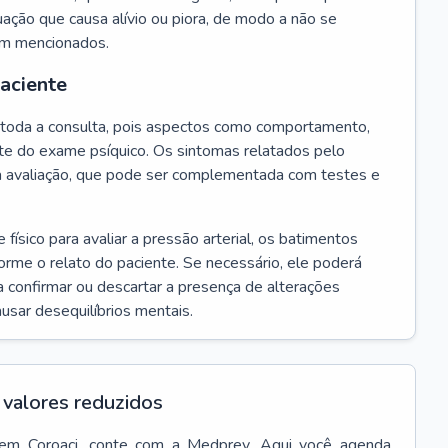
ação que causa alívio ou piora, de modo a não se
em mencionados.
paciente
te toda a consulta, pois aspectos como comportamento,
rte do exame psíquico. Os sintomas relatados pelo
a avaliação, que pode ser complementada com testes e
ísico para avaliar a pressão arterial, os batimentos
forme o relato do paciente. Se necessário, ele poderá
 confirmar ou descartar a presença de alterações
usar desequilíbrios mentais.
valores reduzidos
em
Coroaci
, conte com a Medprev. Aqui você agenda