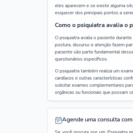
eles aparecem e se existe alguma situ
esquecer dos principais pontos a ser
Como o psiquiatra avalia o 
O psiquiatra avalia o paciente duran
postura, discurso e atenção fazem pa
paciente são parte fundamental dess
questionários específicos.
O psiquiatra também realiza um exame f
cardíacos e outras características con
solicitar exames complementares para
orgânicas ou funcionais que possam ca
Agende uma consulta com 
Se você procura por um
Psiquiatra
e