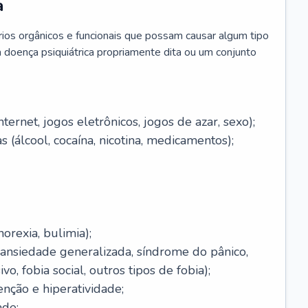
a
brios orgânicos e funcionais que possam causar algum tipo
 doença psiquiátrica propriamente dita ou um conjunto
ernet, jogos eletrônicos, jogos de azar, sexo);
 (álcool, cocaína, nicotina, medicamentos);
orexia, bulimia);
(ansiedade generalizada, síndrome do pânico,
o, fobia social, outros tipos de fobia);
enção e hiperatividade;
ade;