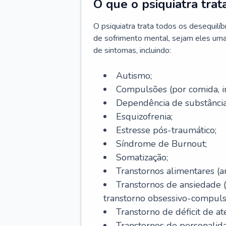
O que o psiquiatra trat
O psiquiatra trata todos os desequilí
de sofrimento mental, sejam eles uma
de sintomas, incluindo:
Autismo;
Compulsões (por comida, int
Dependência de substâncias
Esquizofrenia;
Estresse pós-traumático;
Síndrome de Burnout;
Somatização;
Transtornos alimentares (an
Transtornos de ansiedade 
transtorno obsessivo-compulsiv
Transtorno de déficit de at
Transtornos de personalid