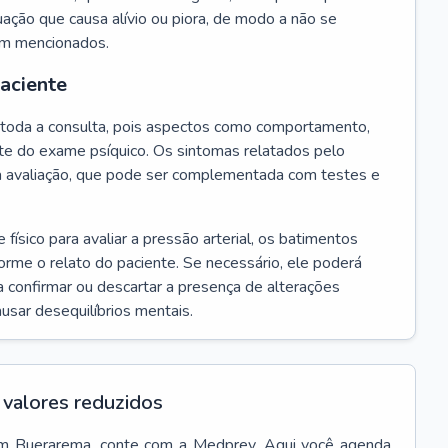
ação que causa alívio ou piora, de modo a não se
em mencionados.
paciente
te toda a consulta, pois aspectos como comportamento,
rte do exame psíquico. Os sintomas relatados pelo
a avaliação, que pode ser complementada com testes e
ísico para avaliar a pressão arterial, os batimentos
forme o relato do paciente. Se necessário, ele poderá
 confirmar ou descartar a presença de alterações
usar desequilíbrios mentais.
valores reduzidos
m
Buerarema
, conte com a Medprev. Aqui você agenda