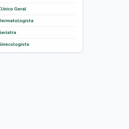
Clínico Geral
Dermatologista
Geriatra
Ginecologista