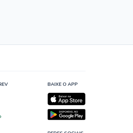
REV
BAIXE O APP
o