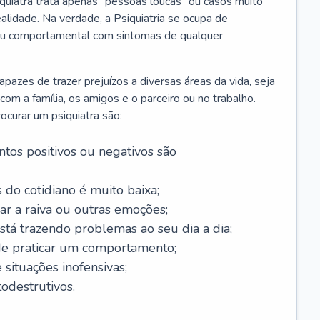
iquiatra trata apenas “pessoas loucas” ou casos muito
alidade. Na verdade, a Psiquiatria se ocupa de
 ou comportamental com sintomas de qualquer
azes de trazer prejuízos a diversas áreas da vida, seja
m a família, os amigos e o parceiro ou no trabalho.
curar um psiquiatra são:
tos positivos ou negativos são
 do cotidiano é muito baixa;
ar a raiva ou outras emoções;
tá trazendo problemas ao seu dia a dia;
de praticar um comportamento;
situações inofensivas;
odestrutivos.