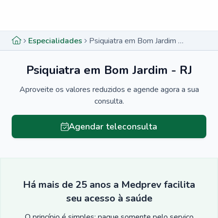
Menu lateral
Menu lateral
Especialidades
Psiquiatra em Bom Jardim - RJ
Psiquiatra em Bom Jardim - RJ
Aproveite os valores reduzidos e agende agora a sua
consulta.
Agendar teleconsulta
Há mais de 25 anos a Medprev facilita
seu acesso à saúde
O princípio é simples: pague somente pelo serviço