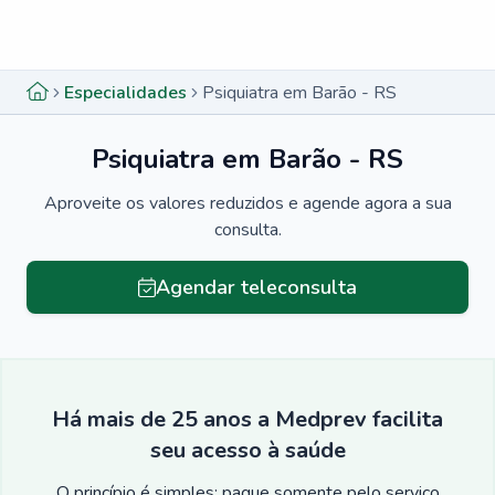
Menu lateral
Menu lateral
Especialidades
Psiquiatra em Barão - RS
Psiquiatra em Barão - RS
Aproveite os valores reduzidos e agende agora a sua
consulta.
Agendar teleconsulta
Há mais de 25 anos a Medprev facilita
seu acesso à saúde
O princípio é simples: pague somente pelo serviço