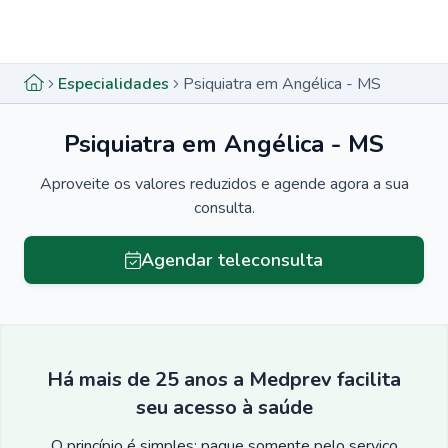
Menu lateral
Menu lateral
Especialidades
Psiquiatra em Angélica - MS
Psiquiatra em Angélica - MS
Aproveite os valores reduzidos e agende agora a sua
consulta.
Agendar teleconsulta
Há mais de 25 anos a Medprev facilita
seu acesso à saúde
O princípio é simples: pague somente pelo serviço