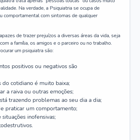
iquiatra trata apenas “pessoas loucas” ou casos muito
alidade. Na verdade, a Psiquiatria se ocupa de
 ou comportamental com sintomas de qualquer
azes de trazer prejuízos a diversas áreas da vida, seja
m a família, os amigos e o parceiro ou no trabalho.
curar um psiquiatra são:
tos positivos ou negativos são
 do cotidiano é muito baixa;
ar a raiva ou outras emoções;
tá trazendo problemas ao seu dia a dia;
de praticar um comportamento;
situações inofensivas;
odestrutivos.