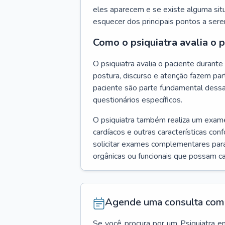
eles aparecem e se existe alguma situ
esquecer dos principais pontos a ser
Como o psiquiatra avalia o 
O psiquiatra avalia o paciente duran
postura, discurso e atenção fazem pa
paciente são parte fundamental dess
questionários específicos.
O psiquiatra também realiza um exame f
cardíacos e outras características con
solicitar exames complementares para
orgânicas ou funcionais que possam ca
Agende uma consulta com 
Se você procura por um
Psiquiatra
e