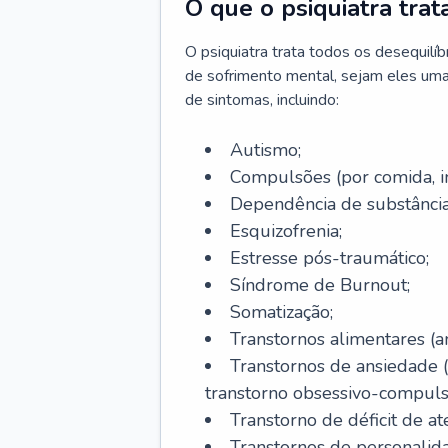
O que o psiquiatra trat
O psiquiatra trata todos os desequilí
de sofrimento mental, sejam eles uma
de sintomas, incluindo:
Autismo;
Compulsões (por comida, int
Dependência de substâncias
Esquizofrenia;
Estresse pós-traumático;
Síndrome de Burnout;
Somatização;
Transtornos alimentares (an
Transtornos de ansiedade 
transtorno obsessivo-compulsiv
Transtorno de déficit de at
Transtornos de personalid