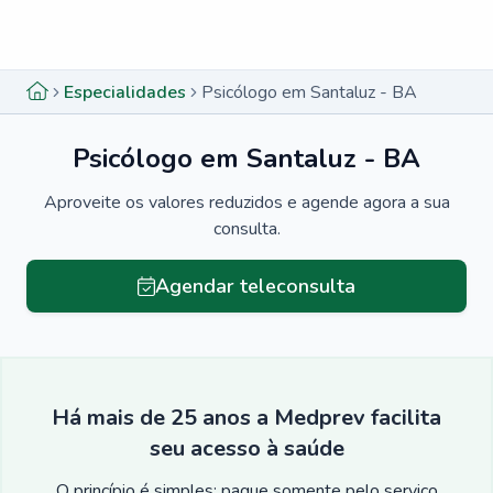
Menu lateral
Menu lateral
Especialidades
Psicólogo em Santaluz - BA
Psicólogo em Santaluz - BA
Aproveite os valores reduzidos e agende agora a sua
consulta.
Agendar teleconsulta
Há mais de 25 anos a Medprev facilita
seu acesso à saúde
O princípio é simples: pague somente pelo serviço