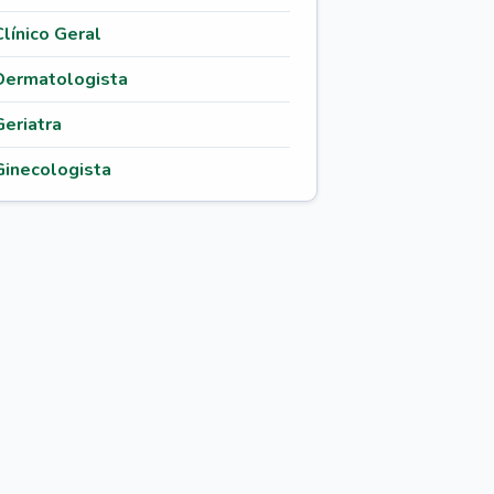
Clínico Geral
Dermatologista
Geriatra
Ginecologista