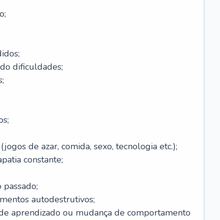
o;
idos;
do dificuldades;
;
os;
ogos de azar, comida, sexo, tecnologia etc.);
patia constante;
o passado;
entos autodestrutivos;
s de aprendizado ou mudança de comportamento