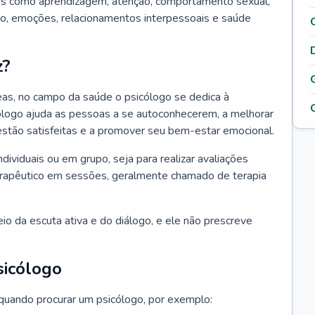
tos como aprendizagem, atenção, comportamento sexual,
, emoções, relacionamentos interpessoais e saúde
z?
as, no campo da saúde o psicólogo se dedica à
icólogo ajuda as pessoas a se autoconhecerem, a melhorar
 estão satisfeitas e a promover seu bem-estar emocional.
ndividuais ou em grupo, seja para realizar avaliações
erapêutico em sessões, geralmente chamado de terapia
io da escuta ativa e do diálogo, e ele não prescreve
sicólogo
 quando procurar um psicólogo, por exemplo: