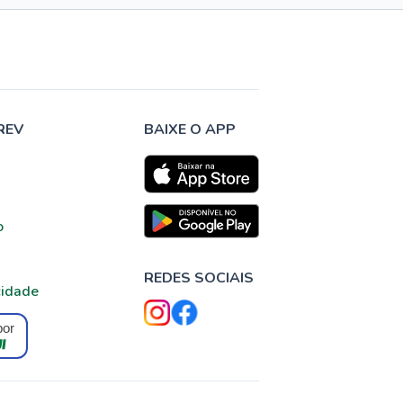
REV
BAIXE O APP
o
REDES SOCIAIS
cidade
por