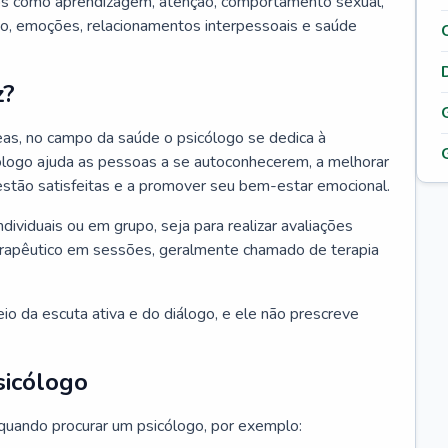
tos como aprendizagem, atenção, comportamento sexual,
, emoções, relacionamentos interpessoais e saúde
z?
as, no campo da saúde o psicólogo se dedica à
icólogo ajuda as pessoas a se autoconhecerem, a melhorar
 estão satisfeitas e a promover seu bem-estar emocional.
ndividuais ou em grupo, seja para realizar avaliações
erapêutico em sessões, geralmente chamado de terapia
io da escuta ativa e do diálogo, e ele não prescreve
sicólogo
 quando procurar um psicólogo, por exemplo: