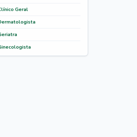
Clínico Geral
Dermatologista
Geriatra
Ginecologista