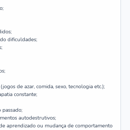
o;
idos;
do dificuldades;
;
os;
ogos de azar, comida, sexo, tecnologia etc.);
patia constante;
o passado;
entos autodestrutivos;
s de aprendizado ou mudança de comportamento