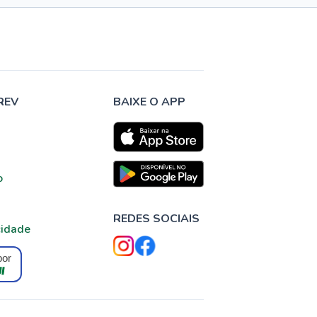
REV
BAIXE O APP
o
REDES SOCIAIS
cidade
por