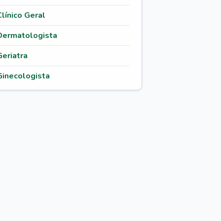
Clínico Geral
Dermatologista
Geriatra
Ginecologista