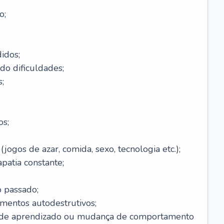
o;
idos;
do dificuldades;
;
os;
ogos de azar, comida, sexo, tecnologia etc.);
patia constante;
o passado;
entos autodestrutivos;
s de aprendizado ou mudança de comportamento