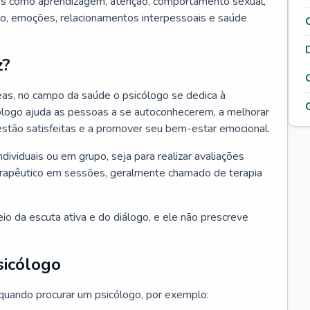
tos como aprendizagem, atenção, comportamento sexual,
, emoções, relacionamentos interpessoais e saúde
z?
as, no campo da saúde o psicólogo se dedica à
icólogo ajuda as pessoas a se autoconhecerem, a melhorar
 estão satisfeitas e a promover seu bem-estar emocional.
ndividuais ou em grupo, seja para realizar avaliações
erapêutico em sessões, geralmente chamado de terapia
io da escuta ativa e do diálogo, e ele não prescreve
sicólogo
 quando procurar um psicólogo, por exemplo: