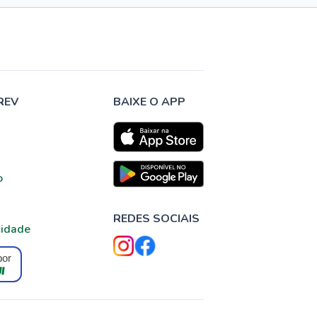
REV
BAIXE O APP
o
REDES SOCIAIS
cidade
por