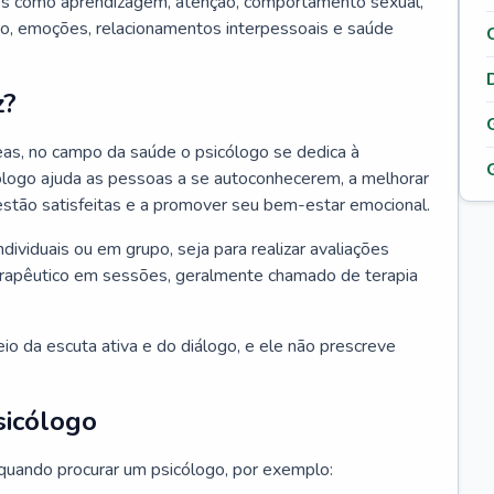
tos como aprendizagem, atenção, comportamento sexual,
, emoções, relacionamentos interpessoais e saúde
z?
as, no campo da saúde o psicólogo se dedica à
icólogo ajuda as pessoas a se autoconhecerem, a melhorar
 estão satisfeitas e a promover seu bem-estar emocional.
ndividuais ou em grupo, seja para realizar avaliações
erapêutico em sessões, geralmente chamado de terapia
io da escuta ativa e do diálogo, e ele não prescreve
sicólogo
 quando procurar um psicólogo, por exemplo: