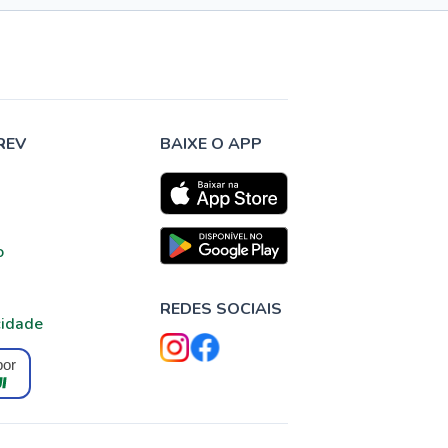
REV
BAIXE O APP
o
REDES SOCIAIS
cidade
por