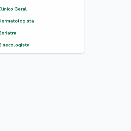
Clínico Geral
Dermatologista
Geriatra
Ginecologista