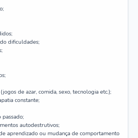
o;
idos;
do dificuldades;
;
os;
ogos de azar, comida, sexo, tecnologia etc.);
patia constante;
o passado;
entos autodestrutivos;
s de aprendizado ou mudança de comportamento