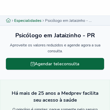
Menu lateral
Menu lateral
Especialidades
Psicólogo em Jataizinho - PR
Psicólogo em Jataizinho - PR
Aproveite os valores reduzidos e agende agora a sua
consulta.
Agendar teleconsulta
Há mais de 25 anos a Medprev facilita
seu acesso à saúde
O princípio é simples: pague somente pelo serviço