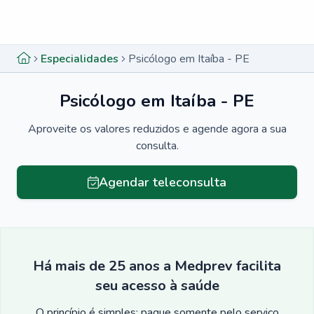
Menu lateral
Menu lateral
Especialidades
Psicólogo em Itaíba - PE
Psicólogo em Itaíba - PE
Aproveite os valores reduzidos e agende agora a sua
consulta.
Agendar teleconsulta
Há mais de 25 anos a Medprev facilita
seu acesso à saúde
O princípio é simples: pague somente pelo serviço