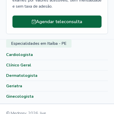
exames por valores acessíveis, sem mensalidade
e sem taxa de adesão.
Agendar teleconsulta
Especialidades em Itaíba - PE
Cardiologista
Clínico Geral
Dermatologista
Geriatra
Ginecologista
© Medprev,
2026
,
live