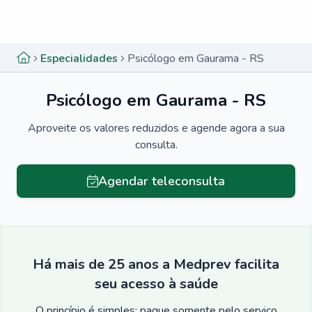
Menu lateral
Menu lateral
Especialidades
Psicólogo em Gaurama - RS
Psicólogo em Gaurama - RS
Aproveite os valores reduzidos e agende agora a sua
consulta.
Agendar teleconsulta
Há mais de 25 anos a Medprev facilita
seu acesso à saúde
O princípio é simples: pague somente pelo serviço