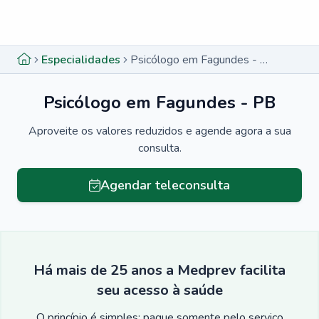
Menu lateral
Menu lateral
Especialidades
Psicólogo em Fagundes - PB
Psicólogo em Fagundes - PB
Aproveite os valores reduzidos e agende agora a sua
consulta.
Agendar teleconsulta
Há mais de 25 anos a Medprev facilita
seu acesso à saúde
O princípio é simples: pague somente pelo serviço