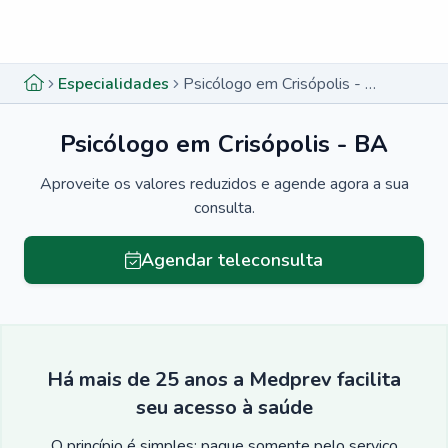
Menu lateral
Menu lateral
Especialidades
Psicólogo em Crisópolis - BA
Psicólogo em Crisópolis - BA
Aproveite os valores reduzidos e agende agora a sua
consulta.
Agendar teleconsulta
Há mais de 25 anos a Medprev facilita
seu acesso à saúde
O princípio é simples: pague somente pelo serviço