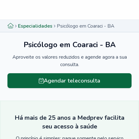
Menu lateral
Menu lateral
Especialidades
Psicólogo em Coaraci - BA
Psicólogo em Coaraci - BA
Aproveite os valores reduzidos e agende agora a sua
consulta.
Agendar teleconsulta
Há mais de 25 anos a Medprev facilita
seu acesso à saúde
O princípio é simples: pague somente pelo serviço