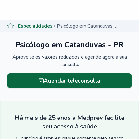
Menu lateral
Menu lateral
Especialidades
Psicólogo em Catanduvas - PR
Psicólogo em Catanduvas - PR
Aproveite os valores reduzidos e agende agora a sua
consulta.
Agendar teleconsulta
Há mais de 25 anos a Medprev facilita
seu acesso à saúde
O princípio é simples: pague somente pelo serviço