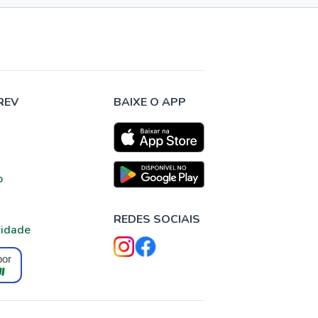
REV
BAIXE O APP
o
REDES SOCIAIS
cidade
por