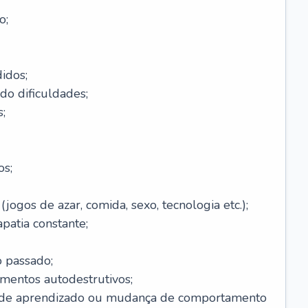
o;
idos;
do dificuldades;
;
os;
ogos de azar, comida, sexo, tecnologia etc.);
patia constante;
o passado;
entos autodestrutivos;
s de aprendizado ou mudança de comportamento