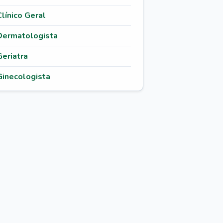
Clínico Geral
Dermatologista
Geriatra
Ginecologista