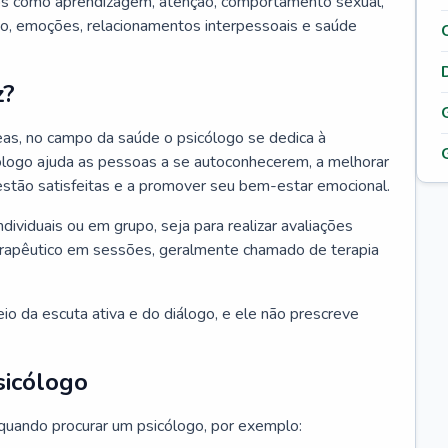
tos como aprendizagem, atenção, comportamento sexual,
, emoções, relacionamentos interpessoais e saúde
z?
as, no campo da saúde o psicólogo se dedica à
icólogo ajuda as pessoas a se autoconhecerem, a melhorar
 estão satisfeitas e a promover seu bem-estar emocional.
ndividuais ou em grupo, seja para realizar avaliações
erapêutico em sessões, geralmente chamado de terapia
io da escuta ativa e do diálogo, e ele não prescreve
sicólogo
 quando procurar um psicólogo, por exemplo: