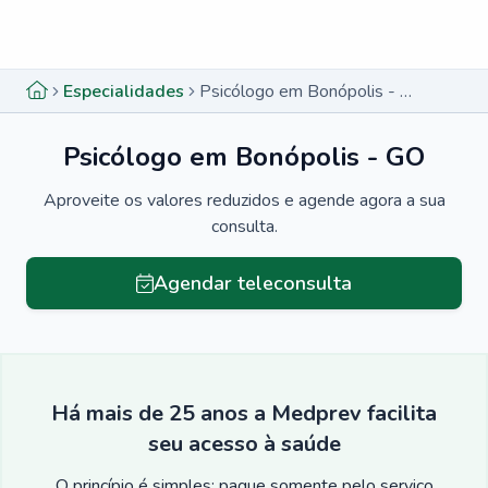
Menu lateral
Menu lateral
Especialidades
Psicólogo em Bonópolis - GO
Psicólogo em Bonópolis - GO
Aproveite os valores reduzidos e agende agora a sua
consulta.
Agendar teleconsulta
Há mais de 25 anos a Medprev facilita
seu acesso à saúde
O princípio é simples: pague somente pelo serviço