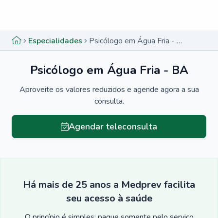
Menu lateral
Menu lateral
Especialidades
Psicólogo em Água Fria - BA
Psicólogo em Água Fria - BA
Aproveite os valores reduzidos e agende agora a sua
consulta.
Agendar teleconsulta
Há mais de 25 anos a Medprev facilita
seu acesso à saúde
O princípio é simples: pague somente pelo serviço