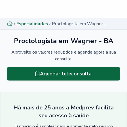
Menu lateral
Menu lateral
Especialidades
Proctologista em Wagner - BA
Proctologista em Wagner - BA
Aproveite os valores reduzidos e agende agora a sua
consulta.
Agendar teleconsulta
Há mais de 25 anos a Medprev facilita
seu acesso à saúde
O princípio é simples: pague somente pelo serviço